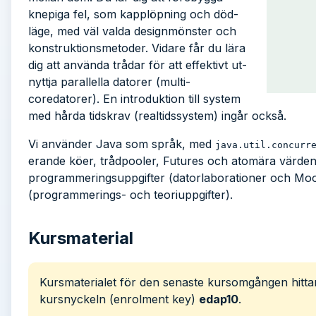
knepiga fel, som kapp­löpning och död­
läge, med väl valda design­mönster och
kon­struk­tions­metoder. Vidare får du lära
dig att an­vända trådar för att effek­tivt ut­
nyttja parallella datorer (multi­
coredatorer). En in­tro­duktion till system
med hårda tidskrav (real­tids­system) ingår också.
Vi använder Java som språk, med
java.util.concurr
erande köer, tråd­pooler, Futures och atom­ära värden.
program­merings­upp­gifter (dator­laborationer och Mo
(programmerings- och teori­uppgifter).
Kursmaterial
Kursmaterialet för den senaste kursomgången hitt
kursnyckeln (enrolment key)
edap10
.