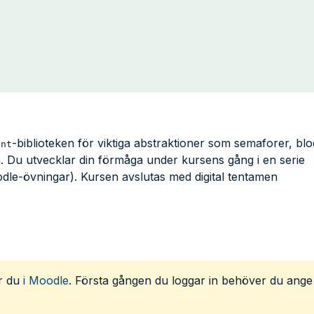
-bib­lioteken för viktiga ab­strak­tioner som sema­forer, bl
ent
 Du ut­veck­lar din för­måga under kursens gång i en serie
odle-övningar). Kursen avslutas med digital tentamen
ar du
i Moodle
. Första gången du loggar in behöver du ange