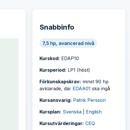
Snabbinfo
7,5 hp, avancerad nivå
Kurskod:
EDAP10
Kursperiod:
LP1 (höst)
Förkunskapskrav:
minst 90 hp
avklarade, där
EDAA01
ska ingå
Kursansvarig:
Patrik Persson
Kursplan:
Svenska
|
English
Kursutvärderingar:
CEQ