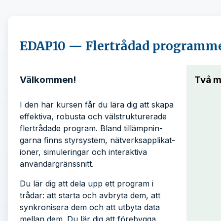
EDAP10 — Flertrådad programm
Välkommen!
Två m
I den här kursen får du lära dig att skapa
effektiva, robusta och väl­struk­tur­erade
fler­trådade pro­gram. Bland tillämpnin­
garna finns styr­system, nät­verks­applikat­
ioner, simuleringar och inter­aktiva
användar­gräns­snitt.
Du lär dig att dela upp ett program i
trådar: att starta och avbryta dem, att
syn­kroni­sera dem och att utbyta data
mellan dem. Du lär dig att före­bygga